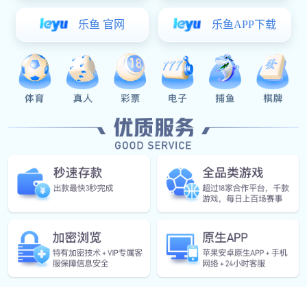
产品特性
7路恒流源输出
2路CAN通讯通道
3路HSD输出对前大灯（66颗LED）
进气格栅灯（63颗LED）
下载