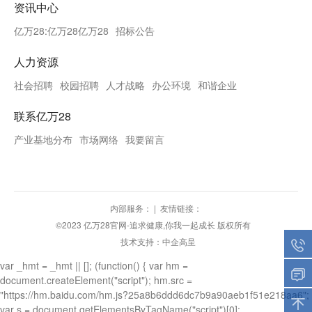
资讯中心
亿万28:亿万28亿万28
招标公告
人力资源
社会招聘
校园招聘
人才战略
办公环境
和谐企业
联系亿万28
产业基地分布
市场网络
我要留言
内部服务：
|
友情链接：
©2023 亿万28官网-追求健康,你我一起成长 版权所有
技术支持：中企高呈
var _hmt = _hmt || []; (function() { var hm =
document.createElement("script"); hm.src =
"https://hm.baidu.com/hm.js?25a8b6ddd6dc7b9a90aeb1f51e218aa6";
var s = document.getElementsByTagName("script")[0];