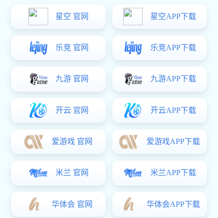
中国驰名商标
国家认定企业技术中心
亿万28THB品牌被认定为驰名
河南亿万28电器有限公司技术
商标
中心获评
国家认可实验室
国家绿色供应链管理企业
河南亿万28电器有限公司检测
河南亿万28电器有限公司荣获