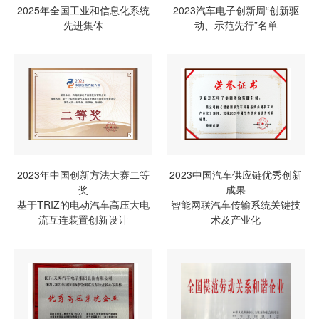
2025年全国工业和信息化系统
2023汽车电子创新周“创新驱
先进集体
动、示范先行”名单
2023年中国创新方法大赛二等
2023中国汽车供应链优秀创新
奖
成果
基于TRIZ的电动汽车高压大电
智能网联汽车传输系统关键技
流互连装置创新设计
术及产业化